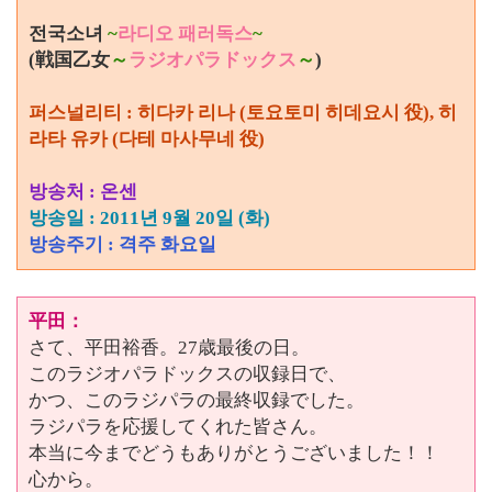
전국소녀
~
라디오 패러독스
~
(戦国乙女
～
ラジオパラドックス
～
)
퍼스널리티 : 히다카 리나 (토요토미 히데요시 役), 히
라타 유카 (다테 마사무네 役)
방송처 :
온센
방송일 : 2011년 9월 20일 (화)
방송주기 : 격주 화요일
平田：
さて、平田裕香。27歳最後の日。
このラジオパラドックスの収録日で、
かつ、このラジパラの最終収録でした。
ラジパラを応援してくれた皆さん。
本当に今までどうもありがとうございました！！
心から。