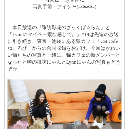
写真手前：アイシャ(=ФωФ=)
本日放送の『諏訪彩花のざっくば☆らん』と
『Lynnのマイペー素な感じで。』#19は先週の放送
に引き続き、東京・池袋にある猫カフェ「Cat Cafe
ねころび」からの合同収録をお届け。今回はかわい
い猫たちの写真と一緒に、猫カフェの新メンバーと
なったと噂の諏訪にゃんとLynnにゃんの写真もどう
ぞ☆