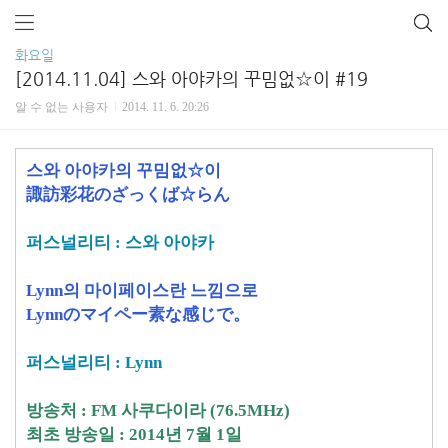
화요일
[2014.11.04] 스와 아야카의 꾸밈없☆이 #19
알 수 없는 사용자
2014. 11. 6. 20:26
스와 아야카의 꾸밈없☆이
諏訪彩花のざっくば☆らん
퍼스널리티 : 스와 아야카
Lynn의 마이페이스란 느낌으로
Lynnのマイペー素な感じで。
퍼스널리티 : Lynn
방송처 : FM 사쿠다이라 (76.5MHz)
최초 방송일 : 2014년 7월 1일