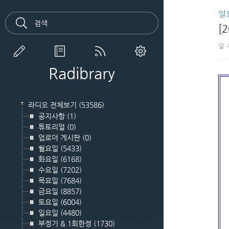
일
[
알 
Radibrary
라디오 전체보기
(53586)
공지사항
(1)
튜토리얼
(0)
업로더 게시판
(0)
월요일
(5433)
화요일
(6168)
수요일
(7202)
목요일
(7684)
금요일
(8857)
토요일
(6004)
일요일
(4480)
부정기 & 1회한정
(1730)