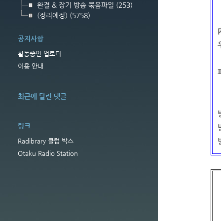
완결 & 장기 방송 묶음파일
(253)
(정리예정)
(5758)
공지사항
활동중인 업로더
이용 안내
최근에 달린 댓글
링크
Radibrary 클럽 박스
Otaku Radio Station