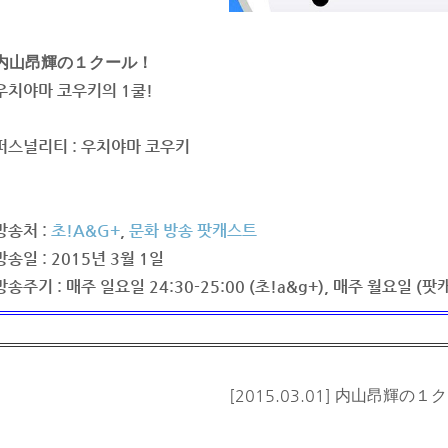
内山昂輝の１クール！
우치야마 코우키의 1쿨!
퍼스널리티 : 우치야마 코우키
방송처 :
초!
A&
G
+
,
문화 방송 팟캐스트
방송일 : 2015년 3월 1일
방송주기 : 매주 일요일 24:30-25:00 (초!a&g+), 매주 월요일 (팟
[2015.03.01] 内山昂輝の１