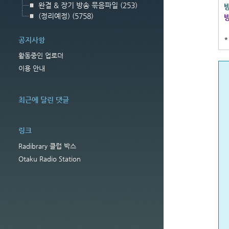
완결 & 장기 방송 묶음파일
(253)
방
(정리예정)
(5758)
방
*
공지사항
활동중인 업로더
이용 안내
최근에 달린 댓글
링크
Radibrary 클럽 박스
Otaku Radio Station