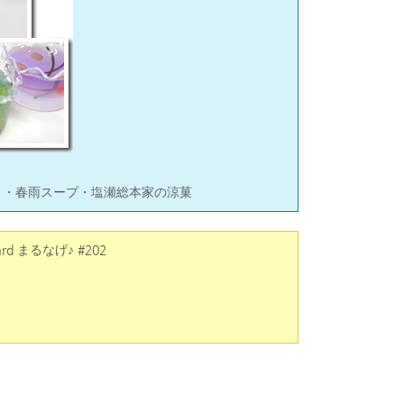
焼き・春雨スープ・塩瀬総本家の涼菓
ard まるなげ♪ #202