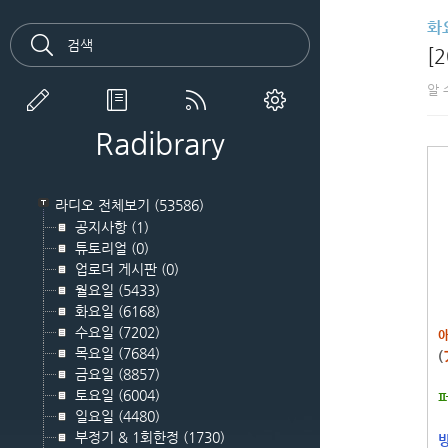
화
[
알 
Radibrary
라디오 전체보기
(53586)
공지사항
(1)
튜토리얼
(0)
업로더 게시판
(0)
월요일
(5433)
화요일
(6168)
수요일
(7202)
애
목요일
(7684)
(
금요일
(8857)
토요일
(6004)
퍼
일요일
(4480)
부정기 & 1회한정
(1730)
방