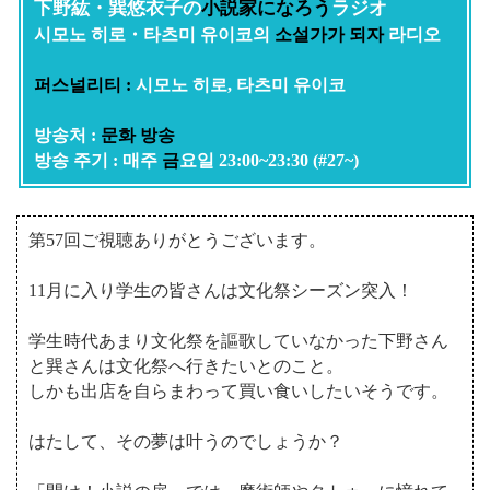
下野紘・巽悠衣子の
小説家になろう
ラジオ
시모노 히로・타츠미 유이코의
소설가가 되자
라디오
퍼스널리티 :
시모노 히로, 타츠미 유이코
방송처 :
문화 방송
방송 주기 : 매주
금
요일 23:00~23:30 (#27~)
第57回ご視聴ありがとうございます。
11月に入り学生の皆さんは文化祭シーズン突入！
学生時代あまり文化祭を謳歌していなかった下野さん
と巽さんは文化祭へ行きたいとのこと。
しかも出店を自らまわって買い食いしたいそうです。
はたして、その夢は叶うのでしょうか？