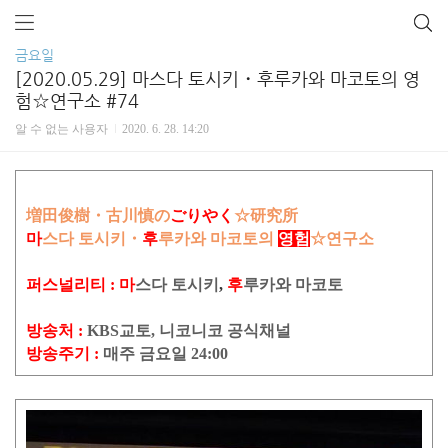
금요일
[2020.05.29] 마스다 토시키・후루카와 마코토의 영
험☆연구소 #74
알 수 없는 사용자
2020. 6. 28. 14:20
増田俊樹・古川慎の
ごりやく
☆研究所
마
스다 토시키・
후
루카와 마코토의
영험
☆연구소
퍼스널리티 :
마
스다 토시키
,
후
루카와 마코토
방송처 :
KBS교토, 니코니코 공식채널
방송주기 :
매주 금요일 24:00