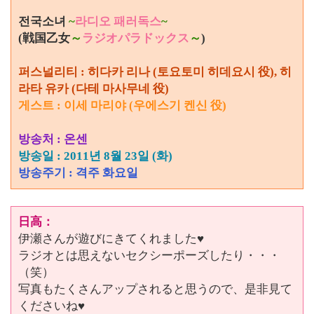
전국소녀
~
라디오 패러독스
~
(戦国乙女
～
ラジオパラドックス
～
)
퍼스널리티 : 히다카 리나 (토요토미 히데요시 役), 히
라타 유카 (다테 마사무네 役)
게스트 : 이세 마리야 (우에스기 켄신 役)
방송처 :
온센
방송일 : 2011년 8월 23일 (화)
방송주기 : 격주 화요일
日高：
伊瀬さんが遊びにきてくれました♥
ラジオとは思えないセクシーポーズしたり・・・
（笑）
写真もたくさんアップされると思うので、是非見て
くださいね♥